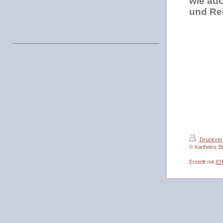
wie auc
und Rel
Druckver
© Karlheinz B
Erstellt mit
IO