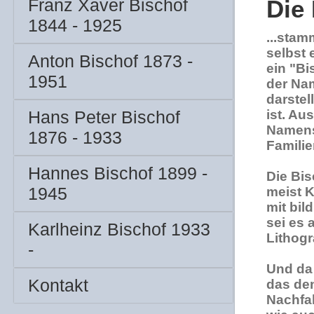
Franz Xaver Bischof
Die
1844 - 1925
...sta
selbst 
Anton Bischof 1873 -
ein "B
1951
der Na
darstel
Hans Peter Bischof
ist. Au
Namens
1876 - 1933
Famili
Hannes Bischof 1899 -
Die Bis
1945
meist K
mit bil
sei es 
Karlheinz Bischof 1933
Lithogr
-
Und da 
Kontakt
das den
Nachfa