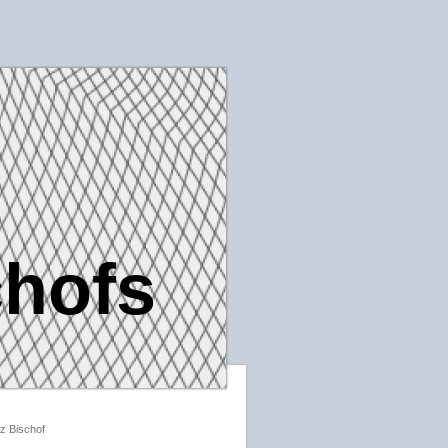
chofs
nz Bischof