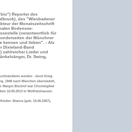
"bio") Reporter des
ldbruck), des "Wiesbadener
kteur der Monatszeitschrift
onalen Bodensee-
sestelle (verantwortlich für
 Sonderseiten der Münchner
e kennen und lieben". -
Als
er Dixieland-Band
) zahlreicher Lieder und
Bänkelsänger, Dr. Swing,
Buchhändlerin werden - doch Krieg
ng. 1948 nach München übersiedelt,
er. Margot Bischof war Chormitglied
ben 10.05.2013 in Wolfratshausen.
Kinder: Bianca (geb. 15.06.1957),