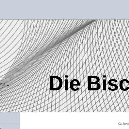
Die Bis
? -
Karlhei