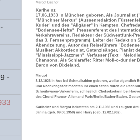
f
Margot Bischof
Karlheinz
17.06.1933 in München geboren. Als Journalist (
"Münchner Merkur" (Aussenredaktion Fürstenfe
Kurier" und des "Allgäuer" in Kempten. Chefreda
-
"Bodensee-Hefte", Pressereferent des Internati
Verkehrsvereins. Redakteur der Südwestfunk-Pres
das 3. Fernsehprogramm). Leiter der Redaktion
Abendzeitung. Autor des Reiseführers "Bodense
Musiker: Akkordeonist, Gstanzlsänger, Pianist d
"Mississippi-Jazzmen", Verfasser (Text + Melodie
Chansons.
Als Schlaraffe: Ritter Moll-o-dur der 
Baron von Dixieland.
9 -
Margot
3.12.1926 in Aue bei Schmalkalden geboren, wollte eigentlich 
und Nachkriegszeit machten ihr einen Strich durch die Rechnu
Schreibwaren-Verkäuferin, schließlich Chefsekretärin bei Hoov
des Choral Franco- Allemand Paris/Berlin/Baden-Baden. Gestor
933
Karlheinz und Margot heirateten am 2.11.1956 und zeugten drei 
Janina (geb. 09.06.1958) und Harry (geb. 12.02.1962).